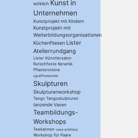
Kunst in
wirklich
Unternehmen
Kunstprojekt mit Kindern
Kunstprojekt mit
Weiterbildungsorganisationen
Lister
Küchenfliesen
Atelierrundgang
Lister Künstlersalon
Rutschfeste Keramik
Pflastersteine
sgraffitotechnik
Skulpturen
Skulpturenworkshop
Tango
Tangoskulpturen
tanzende Vasen
Teambildungs-
Workshops
Teekannen
vasa-pretiosa
Workshop für Paare