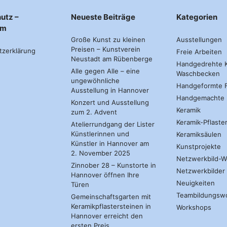
utz –
Neueste Beiträge
Kategorien
um
Große Kunst zu kleinen
Ausstellungen
Preisen – Kunstverein
tzerklärung
Freie Arbeiten
Neustadt am Rübenberge
Handgedrehte K
Alle gegen Alle – eine
Waschbecken
ungewöhnliche
Handgeformte F
Ausstellung in Hannover
Handgemachte 
Konzert und Ausstellung
Keramik
zum 2. Advent
Keramik-Pflaste
Atelierrundgang der Lister
Künstlerinnen und
Keramiksäulen
Künstler in Hannover am
Kunstprojekte
2. November 2025
Netzwerkbild-W
Zinnober 28 – Kunstorte in
Netzwerkbilder
Hannover öffnen Ihre
Neuigkeiten
Türen
Teambildungsw
Gemeinschaftsgarten mit
Keramikpflastersteinen in
Workshops
Hannover erreicht den
ersten Preis.