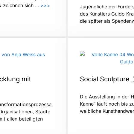
k zeichnen sich …
>>>
Jugendliche der Fördersc
des Künstlers Guido Kra
die später als Spende
cklung mit
Social Sculpture 
Die Ausstellung in der
Kanne“ läuft noch bis z
ansformationsprozesse
weibliche Kunsthandwe
Organisationen, Städte
 allen beteiligten