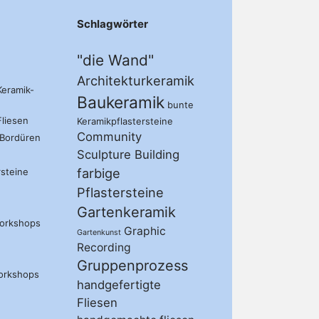
Schlagwörter
"die Wand"
Architekturkeramik
eramik-
Baukeramik
bunte
liesen
Keramikpflastersteine
Community
Bordüren
Sculpture Building
farbige
rsteine
Pflastersteine
Gartenkeramik
orkshops
Graphic
Gartenkunst
Recording
Gruppenprozess
orkshops
handgefertigte
Fliesen