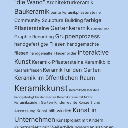
"die Wand"
Architekturkeramik
Baukeramik
bunte Keramikpflastersteine
farbige
Community Sculpture Building
Gartenkeramik
Pflastersteine
Gartenkunst
Gruppenprozess
Graphic Recording
handgefertigte Fliesen
handgemachte
interaktive
fliesen
handgemalte Fliesenbilder
Kunst
Keramik-Pflastersteine
Keramikbild
Keramik für den Garten
Keramikfliesen
Keramik im öffentlichen Raum
Keramikkunst
Keramikpflastersteie
handgefertigt für den Garten
Keramiksteine mit Motiv
Keramiksäulen Garten
Kinderrechte
Konzert und
Kunst in
Kunst hilft wirklich
Ausstellung
Unternehmen
Kunstprojekt mit Kindern
Kunstprojekt mit Weiterbildungsorganisationen