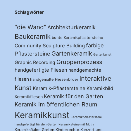
Schlagwörter
"die Wand"
Architekturkeramik
Baukeramik
bunte Keramikpflastersteine
farbige
Community Sculpture Building
Gartenkeramik
Pflastersteine
Gartenkunst
Gruppenprozess
Graphic Recording
handgefertigte Fliesen
handgemachte
interaktive
fliesen
handgemalte Fliesenbilder
Kunst
Keramik-Pflastersteine
Keramikbild
Keramik für den Garten
Keramikfliesen
Keramik im öffentlichen Raum
Keramikkunst
Keramikpflastersteie
handgefertigt für den Garten
Keramiksteine mit Motiv
Keramiksäulen Garten
Kinderrechte
Konzert und