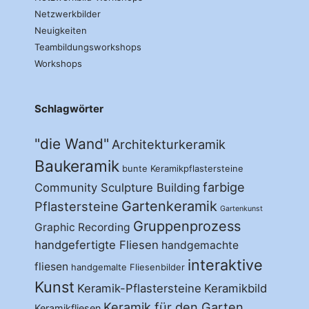
Netzwerkbilder
Neuigkeiten
Teambildungsworkshops
Workshops
Schlagwörter
"die Wand"
Architekturkeramik
Baukeramik
bunte Keramikpflastersteine
farbige
Community Sculpture Building
Gartenkeramik
Pflastersteine
Gartenkunst
Gruppenprozess
Graphic Recording
handgefertigte Fliesen
handgemachte
interaktive
fliesen
handgemalte Fliesenbilder
Kunst
Keramik-Pflastersteine
Keramikbild
Keramik für den Garten
Keramikfliesen