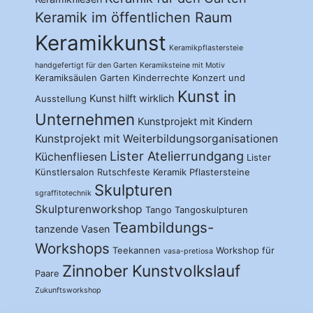
Keramik im öffentlichen Raum
Keramikkunst
Keramikpflastersteie
handgefertigt für den Garten
Keramiksteine mit Motiv
Keramiksäulen Garten
Kinderrechte
Konzert und
Kunst in
Kunst hilft wirklich
Ausstellung
Unternehmen
Kunstprojekt mit Kindern
Kunstprojekt mit Weiterbildungsorganisationen
Lister Atelierrundgang
Küchenfliesen
Lister
Künstlersalon
Rutschfeste Keramik Pflastersteine
Skulpturen
sgraffitotechnik
Skulpturenworkshop
Tango
Tangoskulpturen
Teambildungs-
tanzende Vasen
Workshops
Teekannen
Workshop für
vasa-pretiosa
Zinnober Kunstvolkslauf
Paare
Zukunftsworkshop