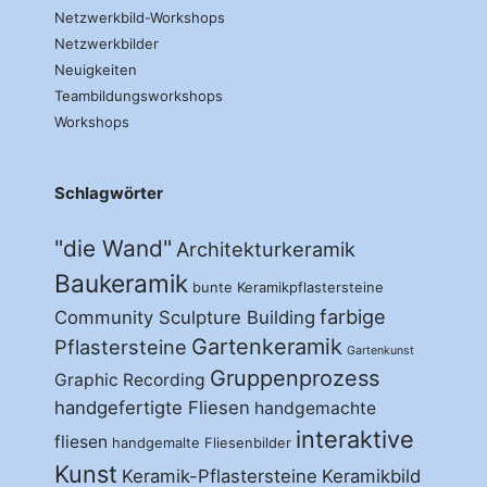
Netzwerkbild-Workshops
Netzwerkbilder
Neuigkeiten
Teambildungsworkshops
Workshops
Schlagwörter
"die Wand"
Architekturkeramik
Baukeramik
bunte Keramikpflastersteine
farbige
Community Sculpture Building
Gartenkeramik
Pflastersteine
Gartenkunst
Gruppenprozess
Graphic Recording
handgefertigte Fliesen
handgemachte
interaktive
fliesen
handgemalte Fliesenbilder
Kunst
Keramik-Pflastersteine
Keramikbild