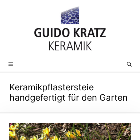
Zum
Inhalt
springen
MENÜ
Keramikpflastersteie
handgefertigt für den Garten