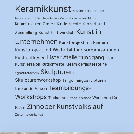
Keramikkunst
Keramikpflastersteie
handgefertigt für den Garten
Keramiksteine mit Motiv
Keramiksäulen Garten
Kinderrechte
Konzert und
Kunst in
Kunst hilft wirklich
Ausstellung
Unternehmen
Kunstprojekt mit Kindern
Kunstprojekt mit Weiterbildungsorganisationen
Lister Atelierrundgang
Küchenfliesen
Lister
Künstlersalon
Rutschfeste Keramik Pflastersteine
Skulpturen
sgraffitotechnik
Skulpturenworkshop
Tango
Tangoskulpturen
Teambildungs-
tanzende Vasen
Workshops
Teekannen
Workshop für
vasa-pretiosa
Zinnober Kunstvolkslauf
Paare
Zukunftsworkshop