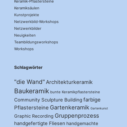
Keramik-Pflastersteine
Keramiksäulen
Kunstprojekte
Netzwerkbild-Workshops
Netzwerkbilder
Neuigkeiten
Teambildungsworkshops
Workshops
Schlagwörter
"die Wand"
Architekturkeramik
Baukeramik
bunte Keramikpflastersteine
farbige
Community Sculpture Building
Gartenkeramik
Pflastersteine
Gartenkunst
Gruppenprozess
Graphic Recording
handgefertigte Fliesen
handgemachte