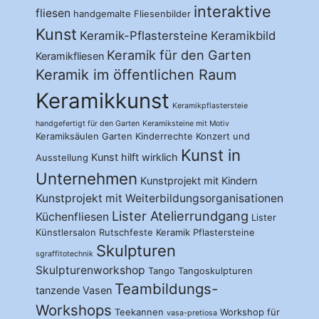
interaktive
fliesen
handgemalte Fliesenbilder
Kunst
Keramik-Pflastersteine
Keramikbild
Keramik für den Garten
Keramikfliesen
Keramik im öffentlichen Raum
Keramikkunst
Keramikpflastersteie
handgefertigt für den Garten
Keramiksteine mit Motiv
Keramiksäulen Garten
Kinderrechte
Konzert und
Kunst in
Kunst hilft wirklich
Ausstellung
Unternehmen
Kunstprojekt mit Kindern
Kunstprojekt mit Weiterbildungsorganisationen
Lister Atelierrundgang
Küchenfliesen
Lister
Künstlersalon
Rutschfeste Keramik Pflastersteine
Skulpturen
sgraffitotechnik
Skulpturenworkshop
Tango
Tangoskulpturen
Teambildungs-
tanzende Vasen
Workshops
Teekannen
Workshop für
vasa-pretiosa